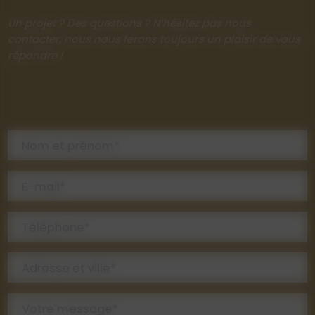
Un projet ? Des questions ? N’hésitez pas nous
contacter, nous nous ferons toujours un plaisir de vous
répondre !
Nom et prénom*
E-mail*
Téléphone*
Adresse et ville*
Votre message*