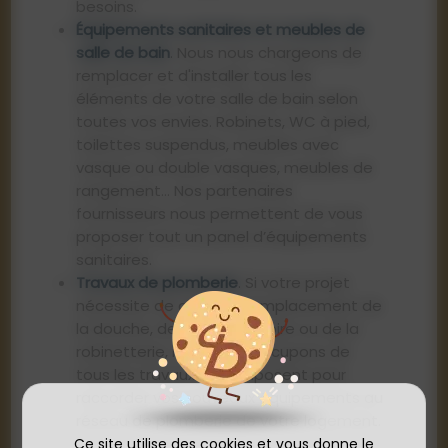
besoins.
Équipements sanitaires et meubles de
salle de bain
. Nous nous chargeons de
remplacer et d'installer tous les
éléments de votre salle de bain selon
toutes vos envies. Robinets, WC à pied,
toilettes suspendus, meubles avec
vasque ou double vasques, meubles de
rangement… Nos partenaires
fournisseurs nous permettent de vous
proposer tout un panel d’équipements
sanitaires.
Travaux de plomberie
. Si votre projet
nécessite de changer l’emplacement de
la douche, de votre baignoire ou de la
robinetterie, nous nous occupons de
tous les travaux qui s’imposent pour
raccorder vos nouveaux équipements au
réseau de plomberie de votre logement.
Ce site utilise des cookies et vous donne le